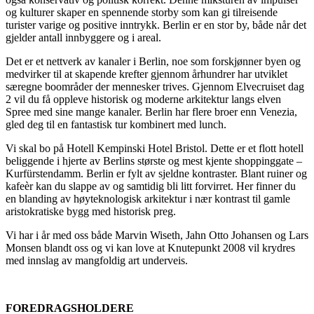
og kulturer skaper en spennende storby som kan gi tilreisende
turister varige og positive inntrykk. Berlin er en stor by, både når det
gjelder antall innbyggere og i areal.
Det er et nettverk av kanaler i Berlin, noe som forskjønner byen og
medvirker til at skapende krefter gjennom århundrer har utviklet
særegne boområder der mennesker trives. Gjennom Elvecruiset dag
2 vil du få oppleve historisk og moderne arkitektur langs elven
Spree med sine mange kanaler. Berlin har flere broer enn Venezia,
gled deg til en fantastisk tur kombinert med lunch.
Vi skal bo på Hotell Kempinski Hotel Bristol. Dette er et flott hotell
beliggende i hjerte av Berlins største og mest kjente shoppinggate –
Kurfürstendamm. Berlin er fylt av sjeldne kontraster. Blant ruiner og
kafeèr kan du slappe av og samtidig bli litt forvirret. Her finner du
en blanding av høyteknologisk arkitektur i nær kontrast til gamle
aristokratiske bygg med historisk preg.
Vi har i år med oss både Marvin Wiseth, Jahn Otto Johansen og Lars
Monsen blandt oss og vi kan love at Knutepunkt 2008 vil krydres
med innslag av mangfoldig art underveis.
FOREDRAGSHOLDERE