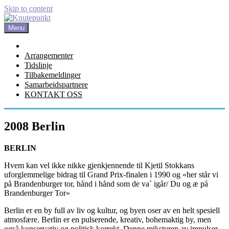
Skip to content
Menu
Hjem
Arrangementer
Tidslinje
Tilbakemeldinger
Samarbeidspartnere
KONTAKT OSS
2008 Berlin
BERLIN
Hvem kan vel ikke nikke gjenkjennende til Kjetil Stokkans
uforglemmelige bidrag til Grand Prix-finalen i 1990 og «her står vi
på Brandenburger tor, hånd i hånd som de va` igår/ Du og æ på
Brandenburger Tor»
Berlin er en by full av liv og kultur, og byen oser av en helt spesiell
atmosfære. Berlin er en pulserende, kreativ, bohemaktig by, men
også konservativ og politisk korrekt. Denne miksturen av impulser