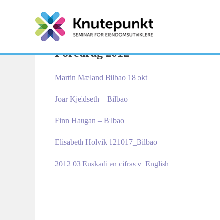
Skip
to
content
Foredrag 2012
Martin Mæland Bilbao 18 okt
Joar Kjeldseth – Bilbao
Finn Haugan – Bilbao
Elisabeth Holvik 121017_Bilbao
2012 03 Euskadi en cifras v_English