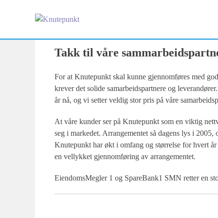
Skip
to
content
Takk til våre sammarbeidspartn
For at Knutepunkt skal kunne gjennomføres med god k
krever det solide samarbeidspartnere og leverandører
år nå, og vi setter veldig stor pris på våre samarbeidsp
At våre kunder ser på Knutepunkt som en viktig nettve
seg i markedet. Arrangementet så dagens lys i 2005, og
Knutepunkt har økt i omfang og størrelse for hvert år 
en vellykket gjennomføring av arrangementet.
EiendomsMegler 1 og SpareBank1 SMN retter en stor t