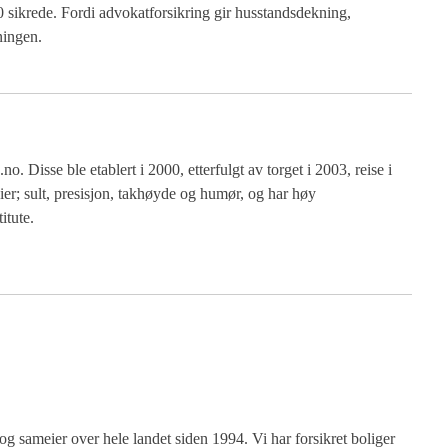
sikrede. Fordi advokatforsikring gir husstandsdekning,
ningen.
. Disse ble etablert i 2000, etterfulgt av torget i 2003, reise i
ier; sult, presisjon, takhøyde og humør, og har høy
itute.
og sameier over hele landet siden 1994. Vi har forsikret boliger