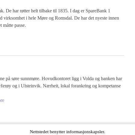
. De har røtter helt tilbake til 1835. I dag er SpareBank 1
 virksomhet i hele Møre og Romsdal. De har det nyeste innen
et måtte passe.
ne på søre sunnmøre. Hovudkontoret ligg i Volda og banken har
i Herøy og i Ulsteinvik. Nærheit, lokal forankring og kompetanse
ore
Nettstedet benytter informasjonskapsler.