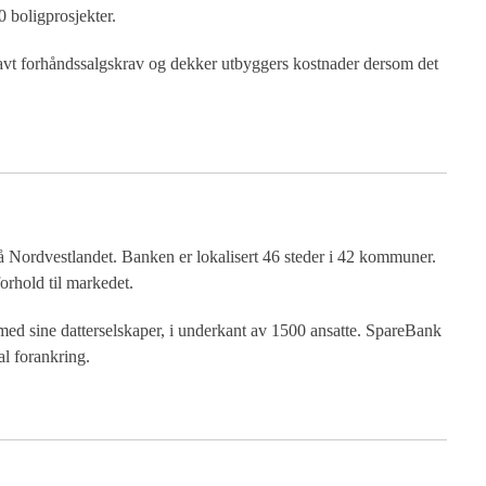
50 boligprosjekter.
lavt forhåndssalgskrav og dekker utbyggers kostnader dersom det
Nordvestlandet. Banken er lokalisert 46 steder i 42 kommuner.
orhold til markedet.
ed sine datterselskaper, i underkant av 1500 ansatte. SpareBank
l forankring.