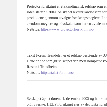
Protector forsikring er et skandinavisk selskap som e
siden starten i 2004. Selskapet leverer landbaserte fors
produktene gjennom utvalgte forsikringsmeglere. I de
eiendomsmeglere og advokater som har en avtale med
Nettside:
https://www.protectorforsikring.no/
Takst-Forum Trøndelag er et selskap bestående av 33
Dette er noe som gir selskapet den mest komplette k
Rosten i Trondheim.
Nettside:
https://takst-forum.no/
Selskapet åpnet dørene 1. desember 2005 og har kont
og i Sverige. HELP Forsikring eies av det tyske fors