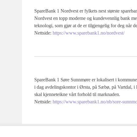
SpareBank 1 Nordvest er fylkets nest største sparebank
Nordvest en topp moderne og kundevennlig bank med
teknologi, som gjør at de er tilgjengelig for deg når d
Nettside:
https://www.sparebank1.no/nordvest/
SpareBank 1 Søre Sunnmøre er lokalisert i kommune
i dag avdelingskontor i Ørsta, på Sæbø, på Vartdal, 
skal kjenneteikne vårt forhold til marknaden.
Nettside:
https://www.sparebank1.no/nb/sore-sunnm