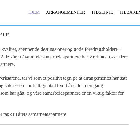
HJEM
ARRANGEMENTER
TIDSLINJE
TILBAKE
ere
valitet, spennende destinasjoner og gode foredragsholdere -
. Alle våre nåværende samarbeidspartnere har vært med oss i flere
artnere.
rksarena, tar vi som et positivt tegn på at arrangementet har satt
 suksessen har blitt gjentatt hvert år siden den gang.
som har gått, og våre samarbeidspartnere er en viktig faktor for
akk til årets samarbeidspartnere: