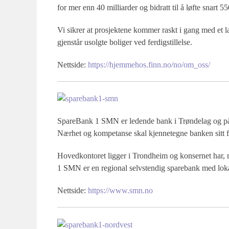
for mer enn 40 milliarder og bidratt til å løfte snart 5
Vi sikrer at prosjektene kommer raskt i gang med et 
gjenstår usolgte boliger ved ferdigstillelse.
Nettside:
https://hjemmehos.finn.no/no/om_oss/
SpareBank 1 SMN er ledende bank i Trøndelag og på 
Nærhet og kompetanse skal kjennetegne banken sitt f
Hovedkontoret ligger i Trondheim og konsernet har, m
1 SMN er en regional selvstendig sparebank med loka
Nettside:
https://www.smn.no