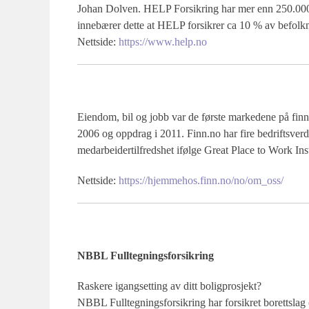
Johan Dolven. HELP Forsikring har mer enn 250.000 
innebærer dette at HELP forsikrer ca 10 % av befolk
Nettside:
https://www.help.no
Eiendom, bil og jobb var de første markedene på finn.no
2006 og oppdrag i 2011. Finn.no har fire bedriftsverd
medarbeidertilfredshet ifølge Great Place to Work Inst
Nettside:
https://hjemmehos.finn.no/no/om_oss/
NBBL Fulltegningsforsikring
Raskere igangsetting av ditt boligprosjekt?
NBBL Fulltegningsforsikring har forsikret borettslag 