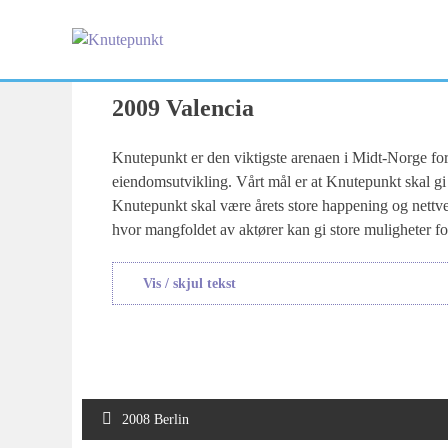
Skip
to
content
2009 Valencia
Knutepunkt er den viktigste arenaen i Midt-Norge for
eiendomsutvikling. Vårt mål er at Knutepunkt skal gi 
Knutepunkt skal være årets store happening og nettve
hvor mangfoldet av aktører kan gi store muligheter fo
Vis / skjul tekst
Innleggsnavigasjon
2008 Berlin